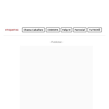
ETIQUETAS
Chema Caballero
CODESPA
Felip VI
Ferrovial
TuTECHÔ
- Publicitat -