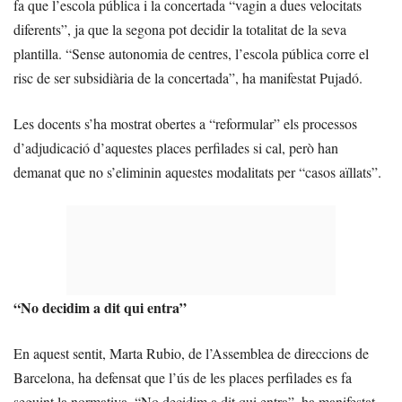
fa que l’escola pública i la concertada “vagin a dues velocitats
diferents”, ja que la segona pot decidir la totalitat de la seva
plantilla. “Sense autonomia de centres, l’escola pública corre el
risc de ser subsidiària de la concertada”, ha manifestat Pujadó.
Les docents s’ha mostrat obertes a “reformular” els processos
d’adjudicació d’aquestes places perfilades si cal, però han
demanat que no s’eliminin aquestes modalitats per “casos aïllats”.
“No decidim a dit qui entra”
En aquest sentit, Marta Rubio, de l’Assemblea de direccions de
Barcelona, ha defensat que l’ús de les places perfilades es fa
seguint la normativa. “No decidim a dit qui entra”, ha manifestat.