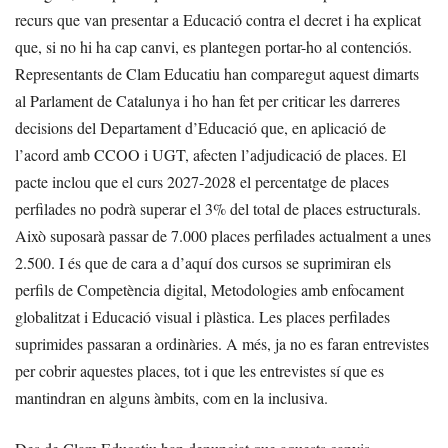
recurs que van presentar a Educació contra el decret i ha explicat
que, si no hi ha cap canvi, es plantegen portar-ho al contenciós.
Representants de Clam Educatiu han comparegut aquest dimarts
al Parlament de Catalunya i ho han fet per criticar les darreres
decisions del Departament d’Educació que, en aplicació de
l’acord amb CCOO i UGT, afecten l’adjudicació de places. El
pacte inclou que el curs 2027-2028 el percentatge de places
perfilades no podrà superar el 3% del total de places estructurals.
Això suposarà passar de 7.000 places perfilades actualment a unes
2.500. I és que de cara a d’aquí dos cursos se suprimiran els
perfils de Competència digital, Metodologies amb enfocament
globalitzat i Educació visual i plàstica. Les places perfilades
suprimides passaran a ordinàries. A més, ja no es faran entrevistes
per cobrir aquestes places, tot i que les entrevistes sí que es
mantindran en alguns àmbits, com en la inclusiva.