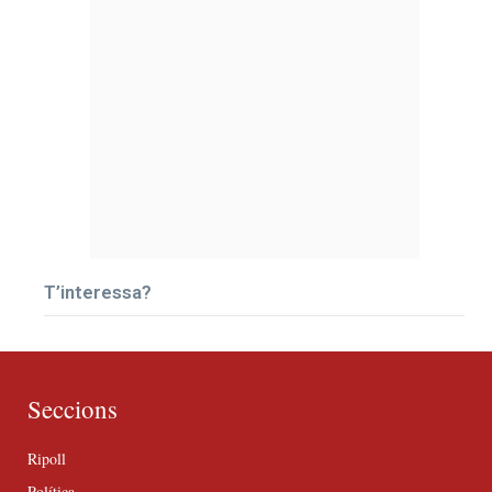
T’interessa?
Seccions
Ripoll
Política