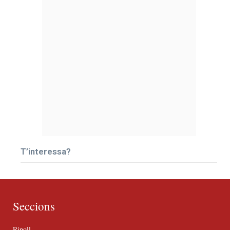
T’interessa?
Seccions
Ripoll