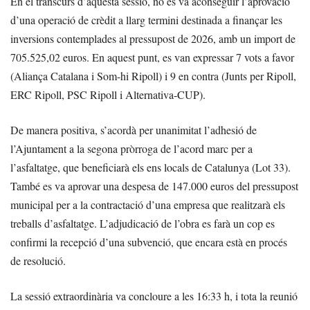
En el transcurs d’aquesta sessió, no es va aconseguir l’aprovació
d’una operació de crèdit a llarg termini destinada a finançar les
inversions contemplades al pressupost de 2026, amb un import de
705.525,02 euros. En aquest punt, es van expressar 7 vots a favor
(Aliança Catalana i Som-hi Ripoll) i 9 en contra (Junts per Ripoll,
ERC Ripoll, PSC Ripoll i Alternativa-CUP).
De manera positiva, s’acordà per unanimitat l’adhesió de
l’Ajuntament a la segona pròrroga de l’acord marc per a
l’asfaltatge, que beneficiarà els ens locals de Catalunya (Lot 33).
També es va aprovar una despesa de 147.000 euros del pressupost
municipal per a la contractació d’una empresa que realitzarà els
treballs d’asfaltatge. L’adjudicació de l’obra es farà un cop es
confirmi la recepció d’una subvenció, que encara està en procés
de resolució.
La sessió extraordinària va concloure a les 16:33 h, i tota la reunió