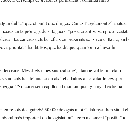
a algun dubte” que el partit que dirigeix Carles Pugidemont s’ha situat
mecres en la pròrroga dels lloguers, “posicionant-se sempre al costat
deres i les carteres dels beneficis empresarials se’ls veu el llautó, amb
seva prioritat”, ha dit Ros, que ha dit que quan torni a haver-hi
l feixisme. Més drets i més sindicalisme’, i també vol fer un clam
Els sindicats han fet una crida als treballadors a no votar forces que
’energia. “No coneixem cap lloc al món on quan guanya l’extrema
n entre tots dos gairebé 50.000 delegats a tot Catalunya- han situat el
 laboral més important de la legislatura” i com a element “positiu” a