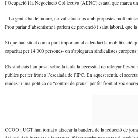
l’Ocupació i la Negociació Col·lectiva (AENC) estatal que marca un p
“La gent s’ha de moure, no val situar-nos amb propostes molt minses. 
Prou parlar d’absentisme i parlem de prevenció i salut laboral, que la 
Sí que han situat com a punt important al calendari la mobilització q
capacitat per 14.000 persones- on s’aplegaran sindicalistes europeus 
Els sindicats han posat sobre la taula la necessitat de reforçar l’escut
públics per fer front a l’escalada de l’IPC. En aquest sentit, el sec
rendes” i una política de “control de preus” per fer front al xoc energè
CCOO i UGT han tornat a aixecar la bandera de la reducció de jornada
del ‘no’ dels juntaires a la mesura. “Vam perdre una votació, però la 