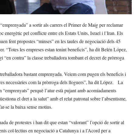
mprenyada” a sortir als carrers el Primer de Maig per reclamar
 energètic pel conflicte entre els Estats Units, Israel i l’Iran. Els
tinuen fent propostes “minses” en les taules de negociació dels 45
er. “Totes les empreses estan tenint beneficis”, ha dit Belén López,
 “en contra” la classe treballadora tombant el decret de pròrroga
 treballadora bastant emprenyada. Veiem com pugen els beneficis i
res necessàries com la pròrroga dels lloguers”, ha dit López. La
tan “emprenyats” perquè l’atur està pujant amb acomiadaments
stiona el dret a la salut” amb el relat patronal sobre l’absentisme,
far-se la baixa sense motius.
ada de protestes i han dit que estan “valorant” l’opció de sortir al
enis col·lectius en negociació a Catalunya i a l’Acord per a