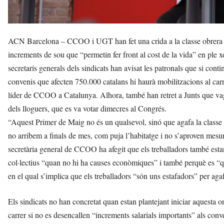
ACN Barcelona – CCOO i UGT han fet una crida a la classe obrera “e
increments de sou que “permetin fer front al cost de la vida” en ple xoc
secretaris generals dels sindicats han avisat les patronals que si con
convenis que afecten 750.000 catalans hi haurà mobilitzacions al carr
líder de CCOO a Catalunya. Alhora, també han retret a Junts que vagi
dels lloguers, que es va votar dimecres al Congrés.
“Aquest Primer de Maig no és un qualsevol, sinó que agafa la classe
no arribem a finals de mes, com puja l’habitatge i no s’aproven mesu
secretària general de CCOO ha afegit que els treballadors també es
col·lectius “quan no hi ha causes econòmiques” i també perquè es “qüe
en el qual s’implica que els treballadors “són uns estafadors” per aga
Els sindicats no han concretat quan estan plantejant iniciar aquesta on
carrer si no es desencallen “increments salarials importants” als conv