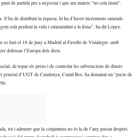
unt de partida per a negociar i que ara mateix “no està tirant”.
S’ha de distribuir la riquesa, hi ha d’haver increments salarials.
gent està perdent la vida i emmalaltint a la feina”, ha dit López.
ue es farà el 18 de juny a Madrid al Pavelló de Vistalegre -amb
per defensar l’Europa dels drets.
 social, de topar els preus i de controlar les subvencions de diners
retari general d’UGT de Catalunya, Camil Ros, ha demanat un “pacte de
tic.
, tot i admetre que la conjuntura no és la de l’any passat després
reducció del temps de treball és permanent i contínua fins a