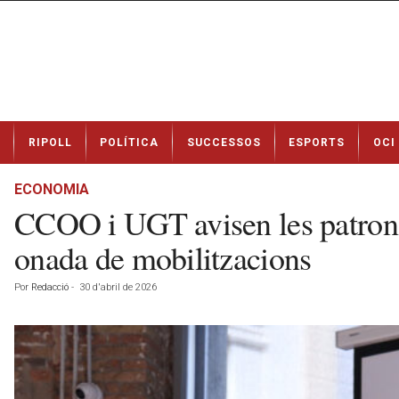
N
RIPOLL
POLÍTICA
SUCCESSOS
ESPORTS
OCI
o
t
í
ECONOMIA
c
CCOO i UGT avisen les patronals
i
e
onada de mobilitzacions
s
d
Por
Redacció
-
30 d'abril de 2026
e
R
i
p
o
l