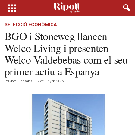
SELECCIÓ ECONÒMICA
BGO i Stoneweg llancen
Welco Living i presenten
Welco Valdebebas com el seu
primer actiu a Espanya
Por
Jordi González
-
19 de juny de 2026