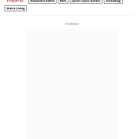
ETIQUETAS
Alexandra Delfín
BGO
Javier López Galdós
Stoneweg
Welco Living
- Publicitat -