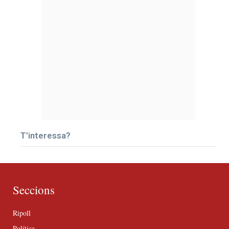
T’interessa?
Seccions
Ripoll
Política