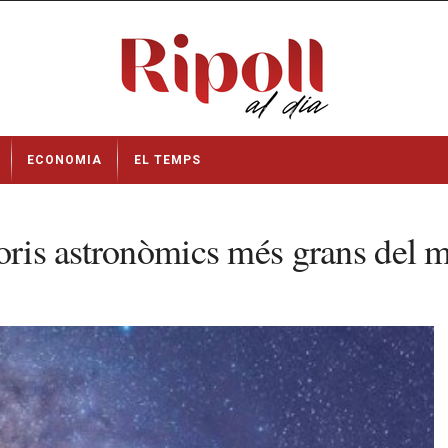
ECONOMIA
EL TEMPS
toris astronòmics més grans del 