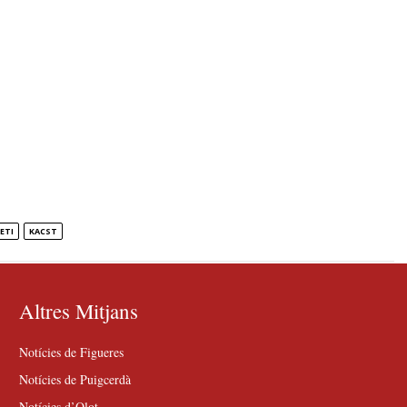
SETI
KACST
Altres Mitjans
Notícies de Figueres
Notícies de Puigcerdà
Notícies d’Olot