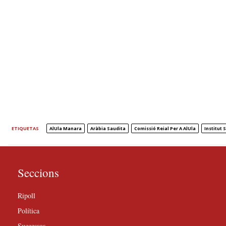
ETIQUETAS
AlUla Manara
Aràbia Saudita
Comissió Reial Per A AlUla
Institut 
Seccions
Ripoll
Política
Successos