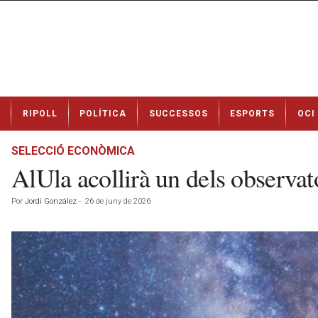
N
RIPOLL
POLÍTICA
SUCCESSOS
ESPORTS
OCI
o
t
í
SELECCIÓ ECONÒMICA
c
AlUla acollirà un dels observa
i
e
Por
Jordi González
-
26 de juny de 2026
s
d
e
R
i
p
o
l