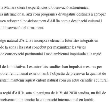
AlUla Manara oferirà experiències d’observació astronòmica,
ència internacional, així com programes divulgatius destinats a apropar
usca reforçar el posicionament d’AlUla com a destinació cultural i
 a l’observació del firmament.
atge natural d’AlUla i incorpora elements futuristes integrats en
 de la zona i ha estat concebut per maximitzar les vistes
a de conservació patrimonial i mediambiental impulsada a la regió.
 de la iniciativa. Les autoritats saudites han impulsat mesures per
bre l’enllumenat exterior, amb l’objectiu de preservar la qualitat de
itat i mantenir aquest entorn natural com un actiu científic i cultural.
regió d’AlUla sota el paraigua de la Visió 2030 saudita, un full de
 coneixement i potenciar la cooperació internacional en àmbits