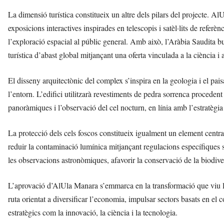
La dimensió turística constitueix un altre dels pilars del projecte. 
exposicions interactives inspirades en telescopis i satèl·lits de refer
l’exploració espacial al públic general. Amb això, l’Aràbia Saudita b
turística d’abast global mitjançant una oferta vinculada a la ciència i
El disseny arquitectònic del complex s’inspira en la geologia i el pais
l’entorn. L’edifici utilitzarà revestiments de pedra sorrenca procedent
panoràmiques i l’observació del cel nocturn, en línia amb l’estratègi
La protecció dels cels foscos constitueix igualment un element central
reduir la contaminació lumínica mitjançant regulacions específiques so
les observacions astronòmiques, afavorir la conservació de la biodivers
L’aprovació d’AlUla Manara s’emmarca en la transformació que viu la 
ruta orientat a diversificar l’economia, impulsar sectors basats en el
estratègics com la innovació, la ciència i la tecnologia.