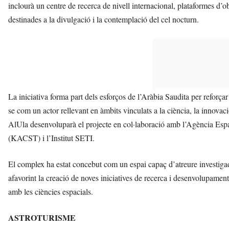
inclourà un centre de recerca de nivell internacional, plataformes d’ob
destinades a la divulgació i la contemplació del cel nocturn.
La iniciativa forma part dels esforços de l’Aràbia Saudita per reforçar 
se com un actor rellevant en àmbits vinculats a la ciència, la innovaci
AlUla desenvoluparà el projecte en col·laboració amb l’Agència Espac
(KACST) i l’Institut SETI.
El complex ha estat concebut com un espai capaç d’atreure investigador
afavorint la creació de noves iniciatives de recerca i desenvolupamen
amb les ciències espacials.
ASTROTURISME