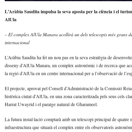
L’Aràbia Saudita impulsa la seva aposta per la ciència i el tur
AlUla
– El complex AlUla Manara acollirà un dels telescopis més grans de
internacional
L’Aràbia Saudita ha fet un nou pas en la seva estratègia de desenvolu
disseny d’AlUla Manara, un complex astronòmic i de recerca que acoll
la regió d’AlUla en un centre internacional per a l’observació de l’espa
El projecte, aprovat pel Consell d’Administració de la Comissió Reia
històrica ciutat d’AlUla, en una zona caracteritzada pels seus cels cla
Harrat Uwayrid i el paratge natural de Gharameel.
La futura instal·lació comptarà amb un telescopi principal de quatre 
infraestructura que situarà el complex entre els observatoris astronòm