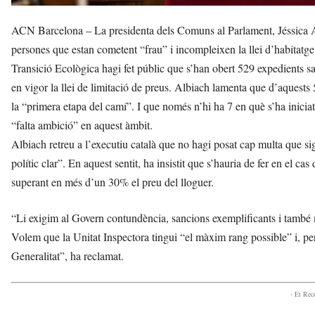
ACN Barcelona – La presidenta dels Comuns al Parlament, Jéssica A
persones que estan cometent “frau” i incompleixen la llei d’habitatge
Transició Ecològica hagi fet públic que s’han obert 529 expedients s
en vigor la llei de limitació de preus. Albiach lamenta que d’aquests 
la “primera etapa del camí”. I que només n’hi ha 7 en què s’ha inicia
“falta ambició” en aquest àmbit.
Albiach retreu a l’executiu català que no hagi posat cap multa que s
polític clar”. En aquest sentit, ha insistit que s’hauria de fer en el c
superant en més d’un 30% el preu del lloguer.
“Li exigim al Govern contundència, sancions exemplificants i també m
Volem que la Unitat Inspectora tingui “el màxim rang possible” i, per
Generalitat”, ha reclamat.
- Et Re