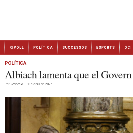
N
RIPOLL
POLÍTICA
SUCCESSOS
ESPORTS
OCI
o
t
í
POLÍTICA
c
Albiach lamenta que el Govern 
i
e
Por
Redacció
-
30 d'abril de 2026
s
d
e
R
i
p
o
l