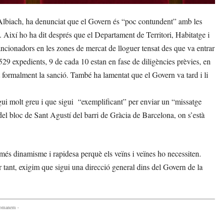
lbiach, ha denunciat que el Govern és “poc contundent” amb les
. Així ho ha dit després que el Departament de Territori, Habitatge i
ancionadors en les zones de mercat de lloguer tensat des que va entrar
529 expedients, 9 de cada 10 estan en fase de diligències prèvies, en
t formalment la sanció. També ha lamentat que el Govern va tard i li
igui molt greu i que sigui “exemplificant” per enviar un “missatge
as del bloc de Sant Agustí del barri de Gràcia de Barcelona, on s’està
és dinamisme i rapidesa perquè els veïns i veïnes ho necessiten.
 tant, exigim que sigui una direcció general dins del Govern de la
comanem -