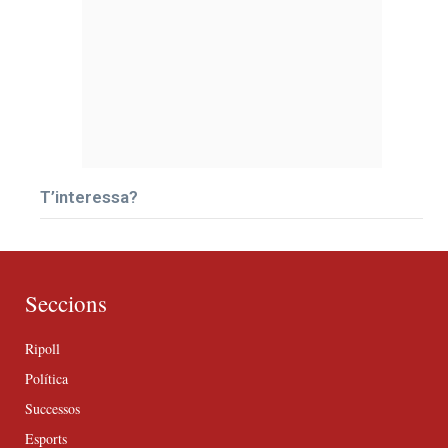
T’interessa?
Seccions
Ripoll
Política
Successos
Esports