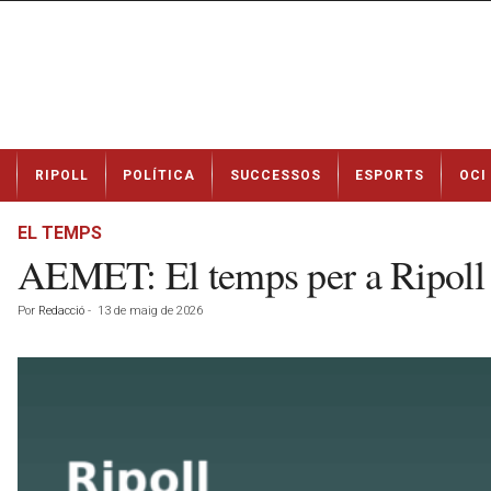
N
RIPOLL
POLÍTICA
SUCCESSOS
ESPORTS
OCI
o
t
í
EL TEMPS
c
AEMET: El temps per a Ripoll
i
e
Por
Redacció
-
13 de maig de 2026
s
d
e
R
i
p
o
l