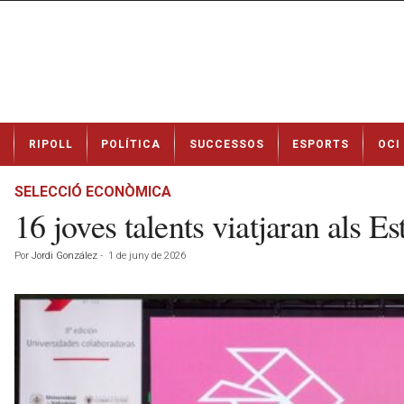
N
RIPOLL
POLÍTICA
SUCCESSOS
ESPORTS
OCI
o
t
í
SELECCIÓ ECONÒMICA
c
16 joves talents viatjaran als E
i
e
Por
Jordi González
-
1 de juny de 2026
s
d
e
R
i
p
o
l