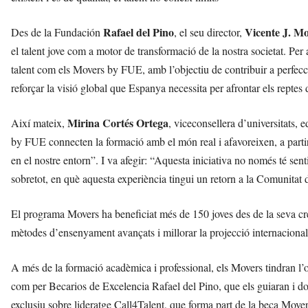
Rafael del Pino
Vicente J. M
Des de la Fundación
, el seu director,
el talent jove com a motor de transformació de la nostra societat. Per
talent com els Movers by FUE, amb l’objectiu de contribuir a perfecci
reforçar la visió global que Espanya necessita per afrontar els reptes 
Mirina Cortés Ortega
Així mateix,
, viceconsellera d’universitats,
by FUE connecten la formació amb el món real i afavoreixen, a parti
en el nostre entorn”. I va afegir: “Aquesta iniciativa no només té senti
sobretot, en què aquesta experiència tingui un retorn a la Comunita
El programa Movers ha beneficiat més de 150 joves des de la seva crea
mètodes d’ensenyament avançats i millorar la projecció internacional 
A més de la formació acadèmica i professional, els Movers tindran l’o
com per Becarios de Excelencia Rafael del Pino, que els guiaran i do
exclusiu sobre lideratge Call4Talent, que forma part de la beca Move