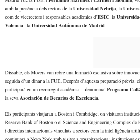
Universidad Nebrija
Univers
amb la presència dels rectors de la
, la
ESIC
Universid
com de vicerectors i responsables acadèmics d’
, la
Valencia
Universidad Autónoma de Madrid
i la
Dissabte, els Movers van rebre una formació exclusiva sobre innovació
seguida d’un dinar a la FUE. Després d’aquesta preparació prèvia, el 
Programa Call
participarà en un recorregut acadèmic —denominat
Asociación de Becarios de Excelencia
la seva
.
Els participants viatjaran a Boston i Cambridge, on visitaran instit
Reserve Bank of Boston o el Science and Engineering Complex de H
i directius internacionals vinculats a sectors com la intel·ligència ar
continuarà a Nova York amb visites a organitzacions i institucions 