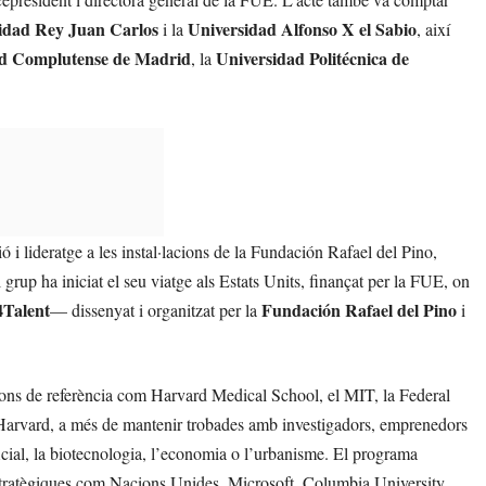
idad Rey Juan Carlos
Universidad Alfonso X el Sabio
i la
, així
ad Complutense de Madrid
Universidad Politécnica de
, la
 i lideratge a les instal·lacions de la Fundación Rafael del Pino,
grup ha iniciat el seu viatge als Estats Units, finançat per la FUE, on
4Talent
Fundación Rafael del Pino
— dissenyat i organitzat per la
i
ucions de referència com Harvard Medical School, el MIT, la Federal
arvard, a més de mantenir trobades amb investigadors, emprenedors
tificial, la biotecnologia, l’economia o l’urbanisme. El programa
estratègiques com Nacions Unides, Microsoft, Columbia University,