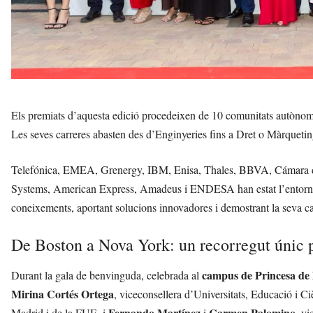
Els premiats d’aquesta edició procedeixen de 10 comunitats autònomes 
Les seves carreres abasten des d’Enginyeries fins a Dret o Màrqueting, 
Telefónica, EMEA, Grenergy, IBM, Enisa, Thales, BBVA, Cámara d
Systems, American Express, Amadeus i ENDESA han estat l’entorn fo
coneixements, aportant solucions innovadores i demostrant la seva cap
De Boston a Nova York: un recorregut únic pe
campus de Princesa de 
Durant la gala de benvinguda, celebrada al
Mirina Cortés Ortega
, viceconsellera d’Universitats, Educació i C
Fernando Martínez
Carmen Palomino
Madrid i de la FUE, i
i
, v