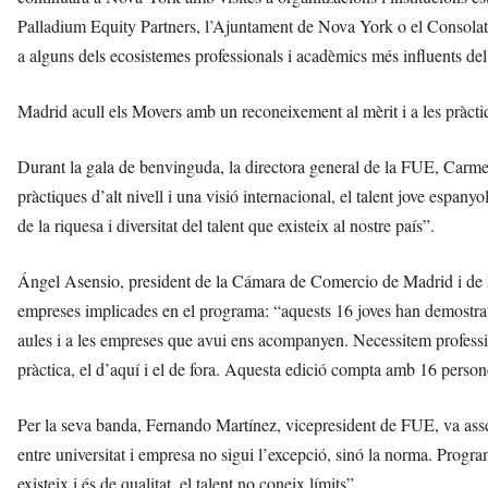
Palladium Equity Partners, l’Ajuntament de Nova York o el Consolat 
a alguns dels ecosistemes professionals i acadèmics més influents de
Madrid acull els Movers amb un reconeixement al mèrit i a les pràcti
Durant la gala de benvinguda, la directora general de la FUE, Carm
pràctiques d’alt nivell i una visió internacional, el talent jove espan
de la riquesa i diversitat del talent que existeix al nostre país”.
Ángel Asensio, president de la Cámara de Comercio de Madrid i de la F
empreses implicades en el programa: “aquests 16 joves han demostrat q
aules i a les empreses que avui ens acompanyen. Necessitem professi
pràctica, el d’aquí i el de fora. Aquesta edició compta amb 16 person
Per la seva banda, Fernando Martínez, vicepresident de FUE, va ass
entre universitat i empresa no sigui l’excepció, sinó la norma. Prog
existeix i és de qualitat, el talent no coneix límits”