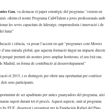
ontes Gan
, va destacar el paper estratègic del programa: “creiem en
 això, oferim el nostre Programa Call4Talent a joves professionals amb
onar les seves capacitats de lideratge, emprenedoria i innovació i de
del futur”
 educació i ciència, va posar l’accent en què “programes com Movers
r d’una mirada global, que aquesta formació tingui un impacte directe
t perquè permeti als nostres joves ampliar horitzons; el seu èxit rau,
t de Madrid, en forma de contribució al desenvolupament”
ció el 2015, i es distingeix per oferir una oportunitat per conèixer
dels seus participants.
portunitat de ser apadrinats per antics guanyadors del programa, així
naran suport durant tot el procés. Aquest aspecte, unit al programa
rs by FUE, dissenyat i organitzat per la Fundación Rafael del Pino,