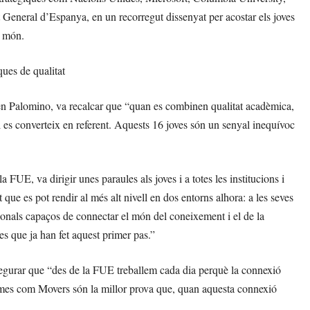
General d’Espanya, en un recorregut dissenyat per acostar els joves
l món.
ques de qualitat
en Palomino, va recalcar que “quan es combinen qualitat acadèmica,
yol es converteix en referent. Aquests 16 joves són un senyal inequívoc
UE, va dirigir unes paraules als joves i a totes les institucions i
ue es pot rendir al més alt nivell en dos entorns alhora: a les seves
onals capaços de connectar el món del coneixement i el de la
es que ja han fet aquest primer pas.”
egurar que “des de la FUE treballem cada dia perquè la connexió
rames com Movers són la millor prova que, quan aquesta connexió