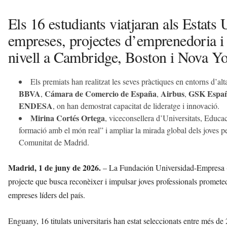
Els 16 estudiants viatjaran als Estats
empreses, projectes d’emprenedoria i 
nivell a Cambridge, Boston i Nova Yo
Els premiats han realitzat les seves pràctiques en entorns d’al
BBVA
Cámara de Comercio de España
Airbus
GSK Espa
,
,
,
ENDESA
, on han demostrat capacitat de lideratge i innovació.
Mirina Cortés Ortega
, viceconsellera d’Universitats, Educ
formació amb el món real” i ampliar la mirada global dels joves p
Comunitat de Madrid.
Madrid, 1 de juny de 2026.
– La Fundación Universidad-Empresa (
projecte que busca reconèixer i impulsar joves professionals prometed
empreses líders del país.
Enguany, 16 titulats universitaris han estat seleccionats entre més 