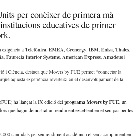
 Units per conèixer de primera mà
institucions educatives de primer
rk.
Telefónica
EMEA
Grenergy
IBM
Enisa
Thales
ta exigència a
,
,
,
,
,
,
ña
Faurecia Interior Systems
American Express
Amadeus
,
,
,
i
ació i Ciència, destaca que Movers by FUE permet “connectar la
erquè aquesta experiència reverteixi en el desenvolupament de la
programa Movers by FUE
FUE) ha llançat la IX edició del
, un
ors que hagin demostrat un rendiment excel·lent en el seu pas per les
de 2.000 candidats pel seu rendiment acadèmic i el seu acompliment en