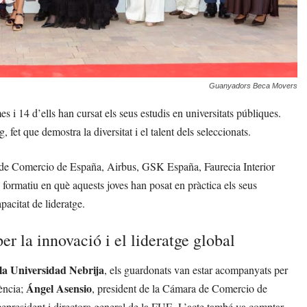
Guanyadors Beca Movers
i 14 d’ells han cursat els seus estudis en universitats públiques.
fet que demostra la diversitat i el talent dels seleccionats.
e Comercio de España, Airbus, GSK España, Faurecia Interior
rmatiu en què aquests joves han posat en pràctica els seus
acitat de lideratge.
r la innovació i el lideratge global
la Universidad Nebrija
, els guardonats van estar acompanyats per
Ángel Asensio
iència;
, president de la Cámara de Comercio de
icepresident i directora general de la FUE. L’acte també va comptar